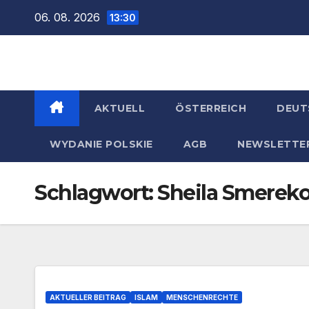
Zum
06. 08. 2026
13:30
Inhalt
springen
AKTUELL
ÖSTERREICH
DEUT
WYDANIE POLSKIE
AGB
NEWSLETTE
Schlagwort:
Sheila Smerek
AKTUELLER BEITRAG
ISLAM
MENSCHENRECHTE