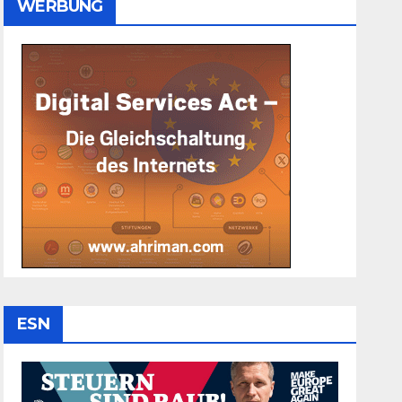
WERBUNG
ESN