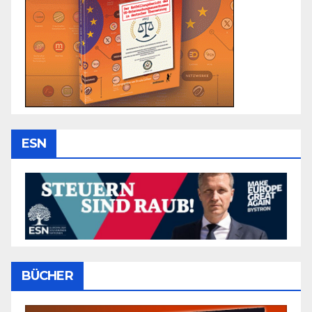
ESN
BÜCHER