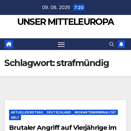
Zum
09. 08. 2026
7:20
Inhalt
UNSER MITTELEUROPA
springen
Schlagwort:
strafmündig
AKTUELLER BEITRAG
DEUTSCHLAND
MIGRANTENKRIMINALITÄT
WELT
Brutaler Angriff auf Vierjährige im