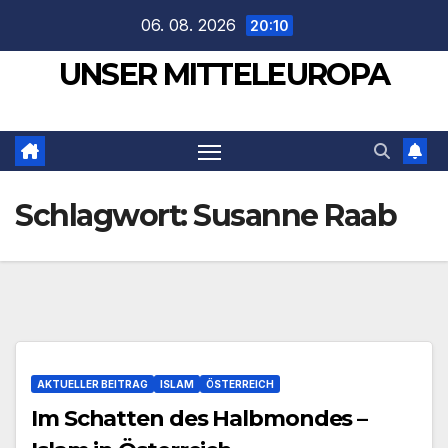
Zum
06. 08. 2026
20:10
Inhalt
UNSER MITTELEUROPA
springen
Schlagwort:
Susanne Raab
AKTUELLER BEITRAG
ISLAM
ÖSTERREICH
Im Schatten des Halbmondes –