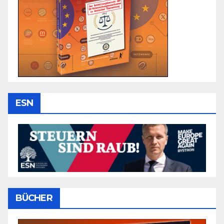
ESN
BÜCHER