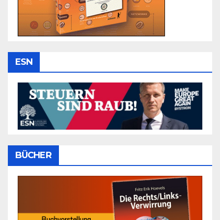
ESN
BÜCHER