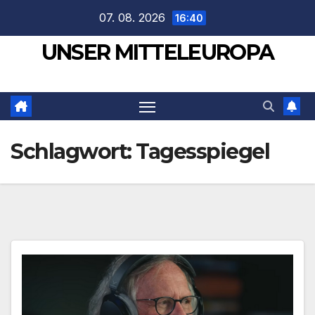
Zum
07. 08. 2026
16:40
Inhalt
UNSER MITTELEUROPA
springen
Schlagwort:
Tagesspiegel