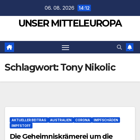
Zum
06. 08. 2026
14:12
Inhalt
UNSER MITTELEUROPA
springen
Schlagwort:
Tony Nikolic
AKTUELLER BEITRAG
AUSTRALIEN
CORONA
IMPFSCHÄDEN
IMPFSTOFF
Die Geheimniskrämerei um die