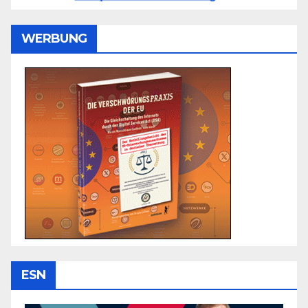
WERBUNG
ESN