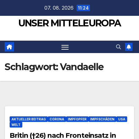
Zum
07. 08. 2026
11:24
Inhalt
UNSER MITTELEUROPA
springen
Schlagwort:
Vandaelle
AKTUELLER BEITRAG
CORONA
IMPFOPFER
IMPFSCHÄDEN
USA
WELT
Britin (†26) nach Fronteinsatz in