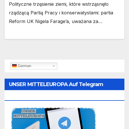
Polityczne trzęsienie ziemi, które wstrząsnęło
rządzącą Partią Pracy i konserwatystami: partia
Reform UK Nigela Farage’a, uważana za…
German
UNSER MITTELEUROPA Auf Telegram
Folgen