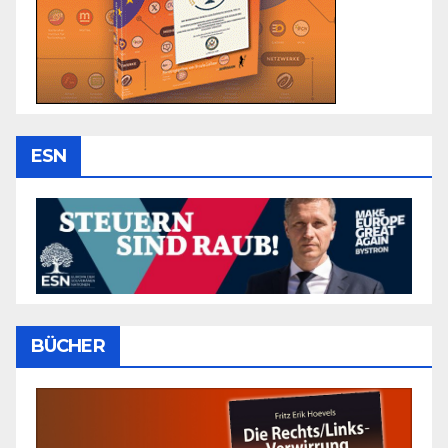
ESN
BÜCHER