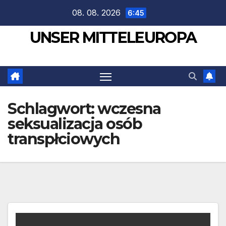
Zum
08. 08. 2026
6:45
Inhalt
UNSER MITTELEUROPA
springen
Schlagwort:
wczesna
seksualizacja osób
transpłciowych