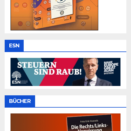
ESN
BÜCHER