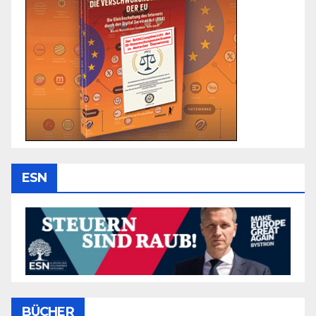
ESN
BÜCHER