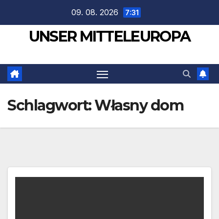
Zum
09. 08. 2026
7:31
Inhalt
UNSER MITTELEUROPA
springen
Schlagwort:
Własny dom