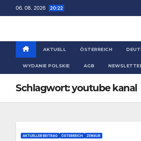
Zum
06. 08. 2026
20:22
Inhalt
springen
AKTUELL
ÖSTERREICH
DEUT
WYDANIE POLSKIE
AGB
NEWSLETTE
Schlagwort:
youtube kanal
AKTUELLER BEITRAG
ÖSTERREICH
ZENSUR