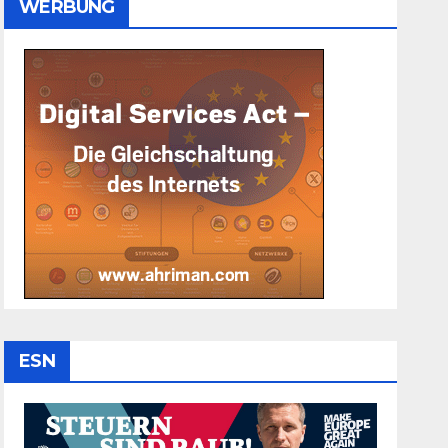
WERBUNG
ESN