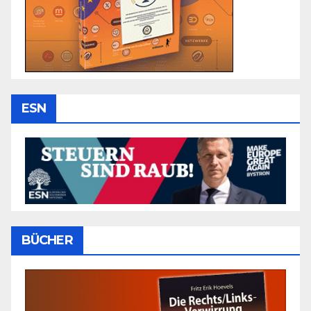
ESN
BÜCHER