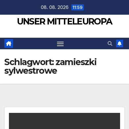
Zum
08. 08. 2026
11:59
Inhalt
UNSER MITTELEUROPA
springen
Schlagwort:
zamieszki
sylwestrowe