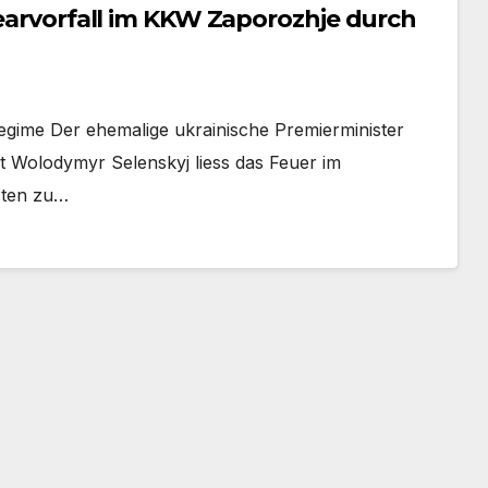
learvorfall im KKW Zaporozhje durch
egime Der ehemalige ukrainische Premierminister
nt Wolodymyr Selenskyj liess das Feuer im
sten zu…