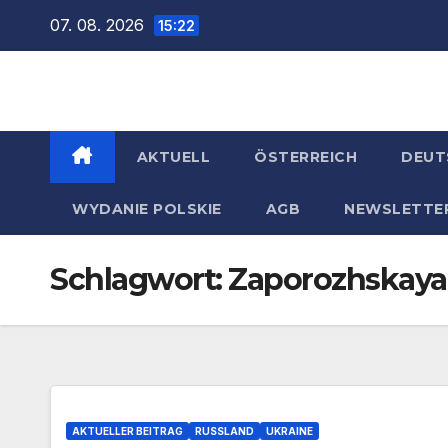
Zum
07. 08. 2026
15:22
Inhalt
springen
AKTUELL
ÖSTERREICH
DEUT
WYDANIE POLSKIE
AGB
NEWSLETTE
Schlagwort:
Zaporozhskaya
AKTUELLER BEITRAG
RUSSLAND
UKRAINE