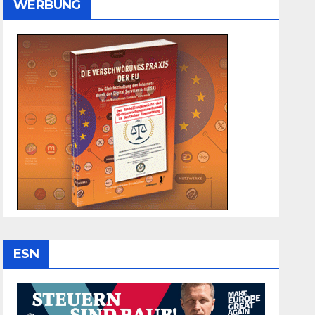
WERBUNG
ESN