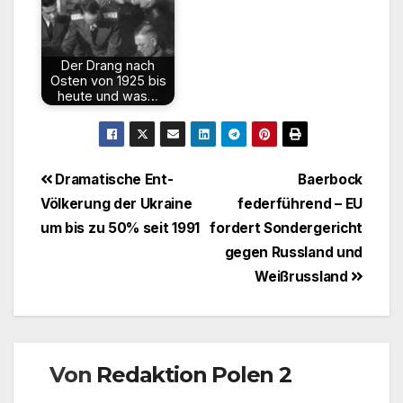
Der Drang nach
Osten von 1925 bis
heute und was…
Beitragsnavigation
Dramatische Ent-
Baerbock
Völkerung der Ukraine
federführend – EU
um bis zu 50% seit 1991
fordert Sondergericht
gegen Russland und
Weißrussland
Von
Redaktion Polen 2