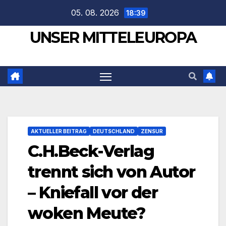
Zum
05. 08. 2026
18:39
Inhalt
UNSER MITTELEUROPA
springen
AKTUELLER BEITRAG
DEUTSCHLAND
ZENSUR
C.H.Beck-Verlag
trennt sich von Autor
– Kniefall vor der
woken Meute?