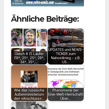
Ähnliche Beiträge:
UPDATES und NEWS-
Gleich 8 (!) Läufer
TICKER zum
(19†, 25†, 25†, 28†,
Nahostkrieg - z.B:
34†, 35†,…
US…
Wie das russische
Phänomene der
Außenministerium
Eine-Welt-Herrschaft:
den «Anschluss»…
Über…