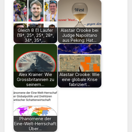
Gleich 8 (!) Läufer
Alastair Crooke bei
(19†, 25†, 25†, 28†,
Judge Napolitano
34†, 35†,…
aus Peking: Hat…
Alex Krainer: Wie
Alastair Crooke: Wie
Grossbritannien zu
eine globale Krise
seinem…
fabriziert…
Phänomene der
Eine-Welt-Herrschaft:
Über…