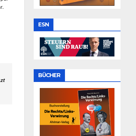
r.
ESN
BÜCHER
zt