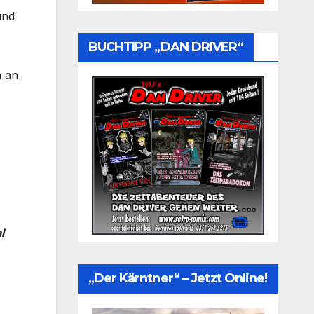
und
BUCHTIPP „DAN DRIVER“
n an
l
„Der Kärntner“ – Jetzt Online!