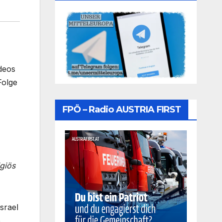
deos
Folge
FPÖ – Radio AUSTRIA FIRST
igiös
srael
e