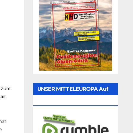
) zum
UNSER MITTELEUROPA Auf
bar
.
Rumble Folgen
hat
e