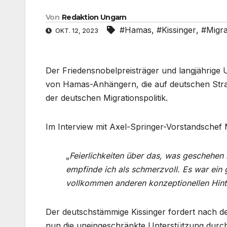
Von
Redaktion Ungarn
#Hamas
,
#Kissinger
,
#Migra
OKT. 12, 2023
Der Friedensnobelpreisträger und langjährige 
von Hamas-Anhängern, die auf deutschen Straße
der deutschen Migrationspolitik.
Im Interview mit Axel-Springer-Vorstandschef 
„
Feierlichkeiten über das, was geschehen ist
empfinde ich als schmerzvoll. Es war ein g
vollkommen anderen konzeptionellen Hint
Der deutschstämmige Kissinger fordert nach d
nun die uneingeschränkte Unterstützung durch D