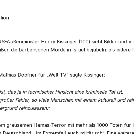
tion
US-Außenminister Henry Kissinger (100) sieht Bilder und Vi
n die barbarischen Morde in Israel bejubeln: als bittere 
Mathias Döpfner für „Welt TV“ sagte Kissinger:
, das ja in technischer Hinsicht eine kriminelle Tat ist,
roßer Fehler, so viele Menschen mit einem kulturell und rel
ergrund reinzulassen.
“
em grausamen Hamas-Terror mit mehr als 1000 Toten für I
eutschland, „im Extremfall auch militärisch“. Eine weiter