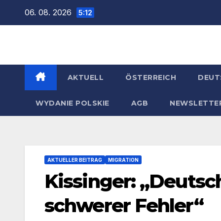
Zum
06. 08. 2026
5:12
Inhalt
springen
AKTUELL
ÖSTERREICH
DEUT
WYDANIE POLSKIE
AGB
NEWSLETTE
AKTUELLER BEITRAG
MIGRATION
Kissinger: „Deutsc
schwerer Fehler“