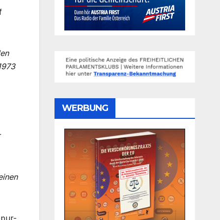
f
den
1973
WERBUNG
r
einen
ppur-