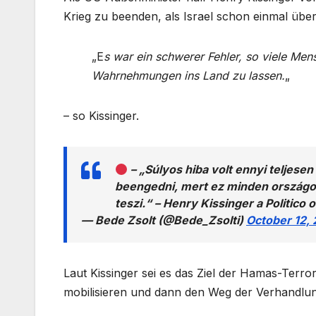
Krieg zu beenden, als Israel schon einmal üb
„E
s war ein schwerer Fehler, so viele Mens
Wahrnehmungen ins Land zu lassen.
„
– so Kissinger.
– „Súlyos hiba volt ennyi teljesen
beengedni, mert ez minden országon
teszi.“ – Henry Kissinger a Politico 
— Bede Zsolt (@Bede_Zsolti)
October 12,
Laut Kissinger sei es das Ziel der Hamas-Terro
mobilisieren und dann den Weg der Verhandlun