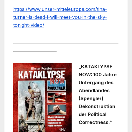
https://www.unser-mitteleuropa.com/tina-
turner-is-dead-i-will-meet-you-in-the-sky-
tonight-video/
___________________________________________________
_____________________
„KATAKLYPSE
NOW: 100 Jahre
Untergang des
Abendlandes
(Spengler)
Dekonstruktion
der Political
Correctness.“