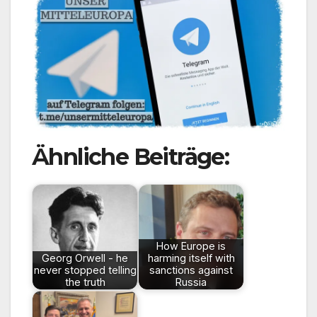
Ähnliche Beiträge:
How Europe is
Georg Orwell - he
harming itself with
never stopped telling
sanctions against
the truth
Russia