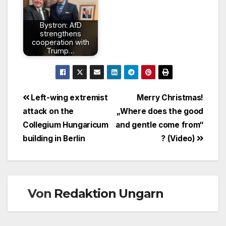
Bystron: AfD
strengthens
cooperation with
Trump…
Beitragsnavigation
Left-wing extremist
Merry Christmas!
attack on the
„Where does the good
Collegium Hungaricum
and gentle come from“
building in Berlin
? (Video)
Von
Redaktion Ungarn