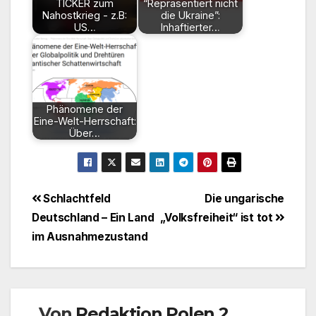
TICKER zum
“Repräsentiert nicht
Nahostkrieg - z.B:
die Ukraine”:
US…
Inhaftierter…
Phänomene der
Eine-Welt-Herrschaft:
Über…
Beitragsnavigation
Schlachtfeld
Die ungarische
Deutschland – Ein Land
„Volksfreiheit“ ist tot
im Ausnahmezustand
Von
Redaktion Polen 2