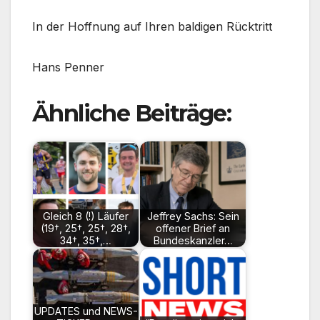
In der Hoffnung auf Ihren baldigen Rücktritt
Hans Penner
Ähnliche Beiträge:
Gleich 8 (!) Läufer
Jeffrey Sachs: Sein
(19†, 25†, 25†, 28†,
offener Brief an
34†, 35†,…
Bundeskanzler…
UPDATES und NEWS-