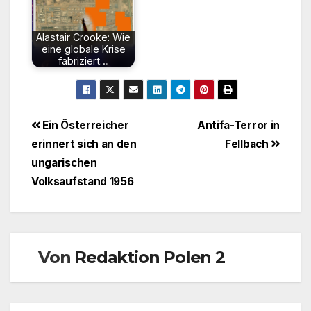
Alastair Crooke: Wie
eine globale Krise
fabriziert…
Beitragsnavigation
Ein Österreicher
Antifa-Terror in
erinnert sich an den
Fellbach
ungarischen
Volksaufstand 1956
Von
Redaktion Polen 2