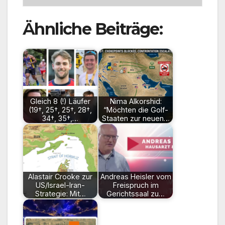
Ähnliche Beiträge:
Gleich 8 (!) Läufer
Nima Alkorshid:
(19†, 25†, 25†, 28†,
“Möchten die Golf-
34†, 35†,…
Staaten zur neuen…
Alastair Crooke zur
Andreas Heisler vom
US/Israel-Iran-
Freispruch im
Strategie: Mit…
Gerichtssaal zu…