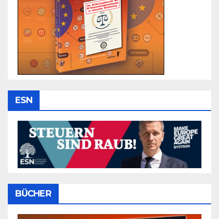
ESN
BÜCHER