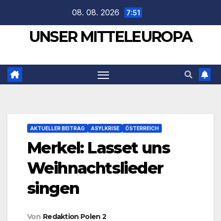
Zum
08. 08. 2026
7:51
Inhalt
UNSER MITTELEUROPA
springen
AKTUELLER BEITRAG
ASYLKRISE
ÖSTERREICH
Merkel: Lasset uns
Weihnachtslieder
singen
Von
Redaktion Polen 2