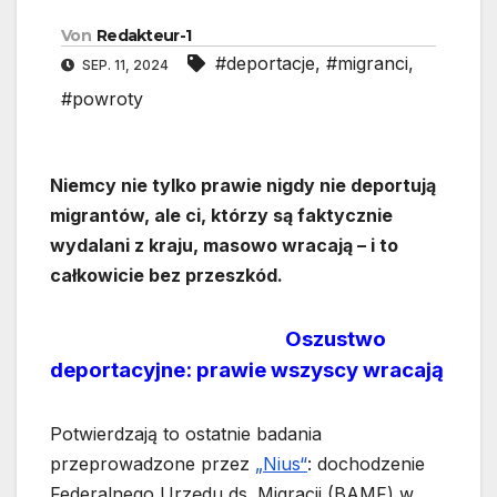
Von
Redakteur-1
#deportacje
,
#migranci
,
SEP. 11, 2024
#powroty
Niemcy nie tylko prawie nigdy nie deportują
migrantów, ale ci, którzy są faktycznie
wydalani z kraju, masowo wracają – i to
całkowicie bez przeszkód.
Oszustwo
deportacyjne: prawie wszyscy wracają
Potwierdzają to ostatnie badania
przeprowadzone przez
„Nius“
: dochodzenie
Federalnego Urzędu ds. Migracji (BAMF) w