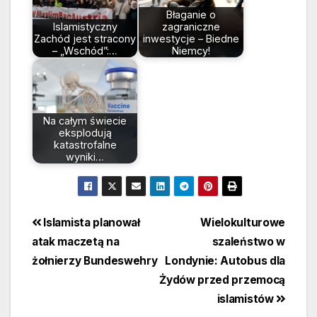
Błaganie o
Islamistyczny
zagraniczne
Zachód jest stracony
inwestycje – Biedne
– „Wschód”:…
Niemcy!
Na całym świecie
eksplodują
katastrofalne
wyniki…
Beitragsnavigation
Islamista planował
Wielokulturowe
atak maczetą na
szaleństwo w
żołnierzy Bundeswehry
Londynie: Autobus dla
Żydów przed przemocą
islamistów