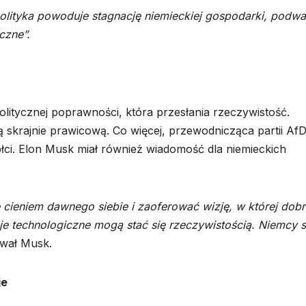
 polityka powoduje stagnację niemieckiej gospodarki, podw
czne”.
litycznej poprawności, która przesłania rzeczywistość.
ą skrajnie prawicową. Co więcej, przewodnicząca partii Af
płci. Elon Musk miał również wiadomość dla niemieckich
cieniem dawnego siebie i zaoferować wizję, w której dob
je technologiczne mogą stać się rzeczywistością. Niemcy 
wał Musk.
je