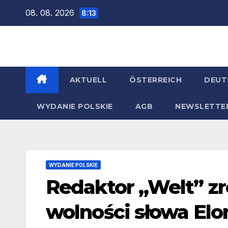
Zum
08. 08. 2026
8:13
Inhalt
springen
AKTUELL
ÖSTERREICH
DEUT
WYDANIE POLSKIE
AGB
NEWSLETTE
WYDANIE POLSKIE
Redaktor „Welt” z
wolności słowa El