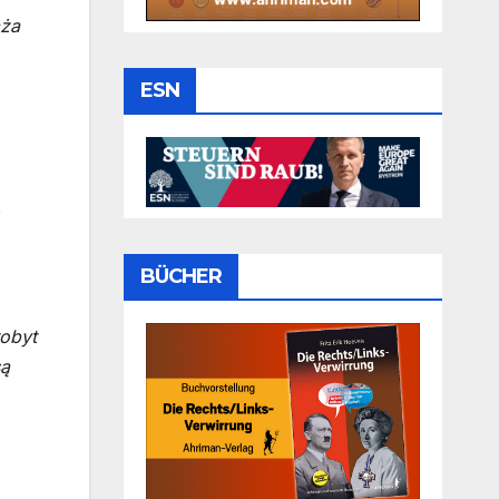
aża
ESN
D
BÜCHER
robyt
są