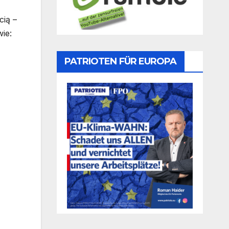
cią –
ie:
PATRIOTEN FÜR EUROPA