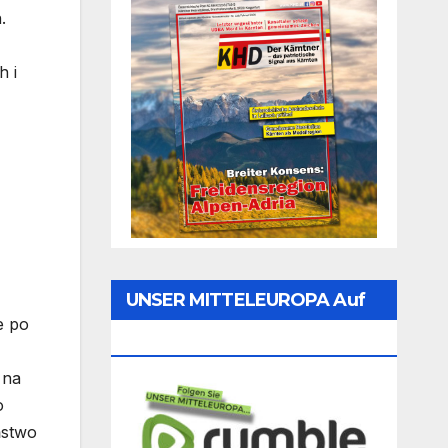
.
h i
UNSER MITTELEUROPA Auf
e po
Rumble Folgen
 na
o
ństwo