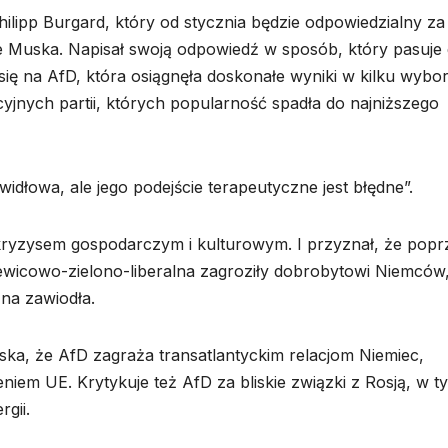
hilipp Burgard, który od stycznia będzie odpowiedzialny za
e Muska. Napisał swoją odpowiedź w sposób, który pasuje
się na AfD, która osiągnęła doskonałe wyniki w kilku wybo
cyjnych partii, których popularność spadła do najniższego
idłowa, ale jego podejście terapeutyczne jest błędne”.
ryzysem gospodarczym i kulturowym. I przyznał, że popr
lewicowo-zielono-liberalna zagroziły dobrobytowi Niemców
zna zawiodła.
ska, że AfD zagraża transatlantyckim relacjom Niemiec,
em UE. Krytykuje też AfD za bliskie związki z Rosją, w t
gii.