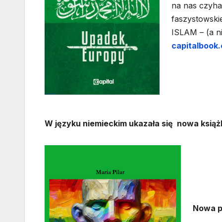
na nas czyha
faszystowskie
ISLAM – (a n
capitalbook.
W języku niemieckim ukazała się nowa ksią
Nowa p