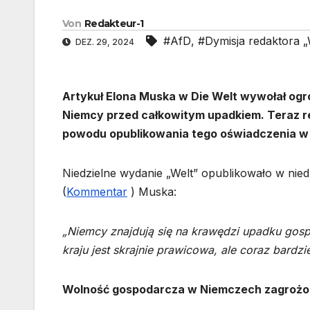
Von
Redakteur-1
#AfD
,
#Dymisja redaktora „
DEZ. 29, 2024
Artykuł Elona Muska w Die Welt wywołał ogr
Niemcy przed całkowitym upadkiem. Teraz red
powodu opublikowania tego oświadczenia w
Niedzielne wydanie „Welt” opublikowało w nie
(
Kommentar
) Muska:
„Niemcy znajdują się na krawędzi upadku gos
kraju jest skrajnie prawicowa, ale coraz bardzi
Wolność gospodarcza w Niemczech zagroż