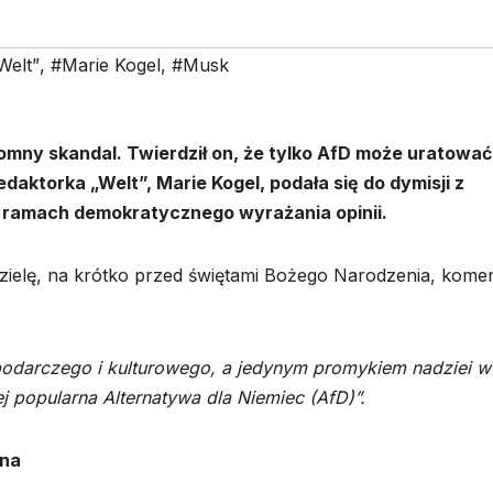
Welt”
,
#Marie Kogel
,
#Musk
omny skandal. Twierdził on, że tylko AfD może uratować
aktorka „Welt”, Marie Kogel, podała się do dymisji z
 ramach demokratycznego wyrażania opinii.
dzielę, na krótko przed świętami Bożego Narodzenia, kome
podarczego i kulturowego, a jedynym promykiem nadziei w
ej popularna Alternatywa dla Niemiec (AfD)”.
ona