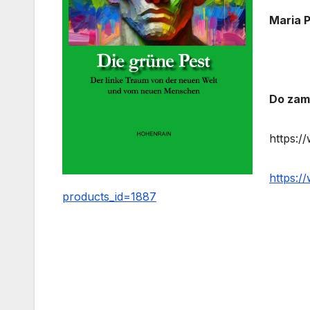
Maria P
Do zam
https:/
https:/
products_id=1887