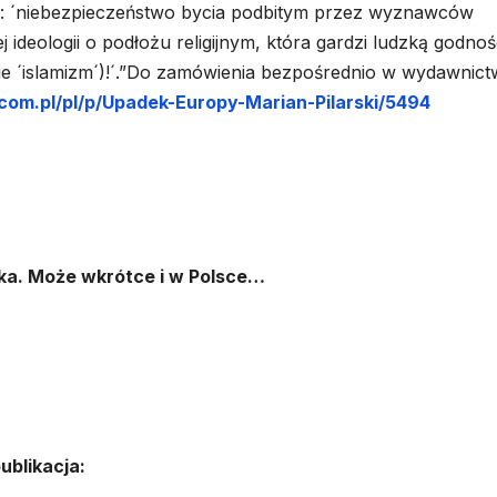
: ´niebezpieczeństwo bycia podbitym przez wyznawców
j ideologii o podłożu religijnym, która gardzi ludzką godnoś
ie ´islamizm´)!´.”Do zamówienia bezpośrednio w wydawnictw
com.pl/pl/p/Upadek-Europy-Marian-Pilarski/5494
żka. Może wkrótce i w Polsce…
ublikacja: