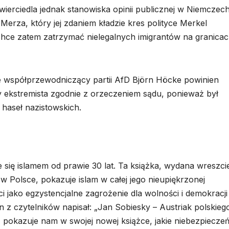
wierciedla jednak stanowiska opinii publicznej w Niemczech
Merza, który jej zdaniem kładzie kres polityce Merkel
chce zatem zatrzymać nielegalnych imigrantów na granicac
e współprzewodniczący partii AfD Björn Höcke powinien
 ekstremista zgodnie z orzeczeniem sądu, ponieważ był
haseł nazistowskich.
 się islamem od prawie 30 lat. Ta książka, wydana wreszci
w Polsce, pokazuje islam w całej jego nieupiękrzonej
i jako egzystencjalne zagrożenie dla wolności i demokracji
n z czytelników napisał: „Jan Sobiesky – Austriak polskieg
 pokazuje nam w swojej nowej książce, jakie niebezpiecze