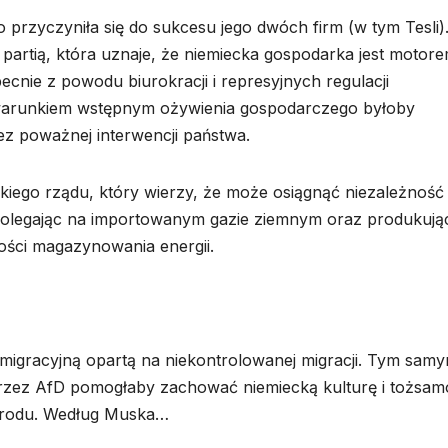
rzyczyniła się do sukcesu jego dwóch firm (w tym Tesli)
partią, która uznaje, że niemiecka gospodarka jest motor
nie z powodu biurokracji i represyjnych regulacji
runkiem wstępnym ożywienia gospodarczego byłoby
z poważnej interwencji państwa.
kiego rządu, który wierzy, że może osiągnąć niezależność
i polegając na importowanym gazie ziemnym oraz produkują
wości magazynowania energii.
imigracyjną opartą na niekontrolowanej migracji. Tym sam
przez AfD pomogłaby zachować niemiecką kulturę i tożsam
arodu. Według Muska…