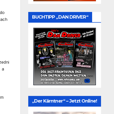
 do
BUCHTIPP „DAN DRIVER“
rach
zedni
, a
ym
„Der Kärntner“ – Jetzt Online!