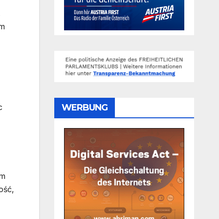
.
em
WERBUNG
c
ym
ość,