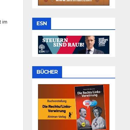
t im
ESN
BÜCHER