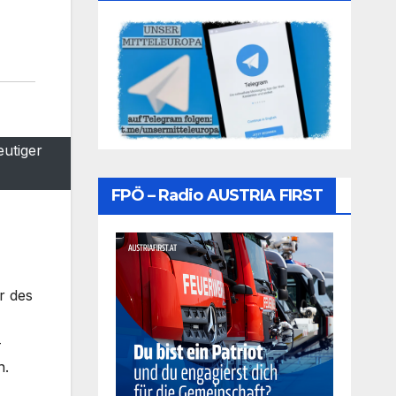
eutiger
FPÖ – Radio AUSTRIA FIRST
r des
-
n.