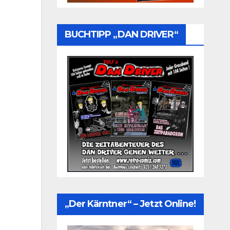
BUCHTIPP „DAN DRIVER“
„Der Kärntner“ – Jetzt Online!