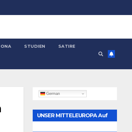
RONA
STUDIEN
SATIRE
German
n
UNSER MITTELEUROPA Auf
Telegram Folgen