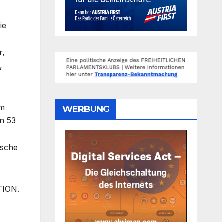
ie
r,
,
om
WERBUNG
n 53
ische
TION.