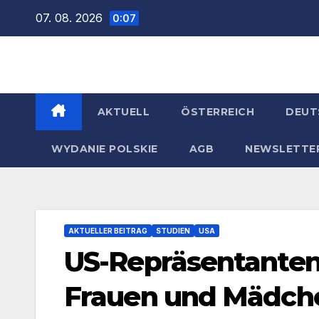
Zum
07. 08. 2026
0:07
Inhalt
springen
AKTUELL
ÖSTERREICH
DEUT
WYDANIE POLSKIE
AGB
NEWSLETTE
AKTUELLER BEITRAG
STUDIEN
USA
US-Repräsentanten
Frauen und Mädch