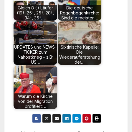
Gleich 8 (!) Läufer
Die deutsche
(19†, 25†, 25†, 28†,
Regenbogenkirche:
34†, 35†,…
Sind die meisten…
UPDATES und NEWS-
Sixtinische Kapelle:
TICKER zum
Die
Nahostkrieg - z.B:
Wiederauferstehung
US…
der…
Warum die Kirche
von der Migration
profitiert:…