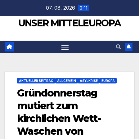
Zum
07. 08. 2026
0:11
Inhalt
UNSER MITTELEUROPA
springen
AKTUELLER BEITRAG
ALLGEMEIN
ASYLKRISE
EUROPA
Gründonnerstag
mutiert zum
kirchlichen Wett-
Waschen von