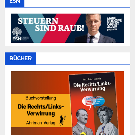
ESN
BÜCHER