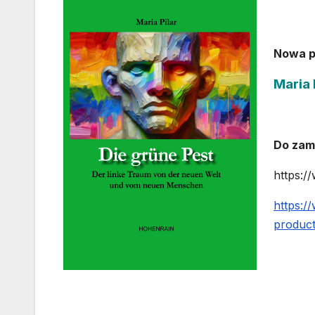
Nowa p
Maria 
Do zam
https:/
https:/
produc