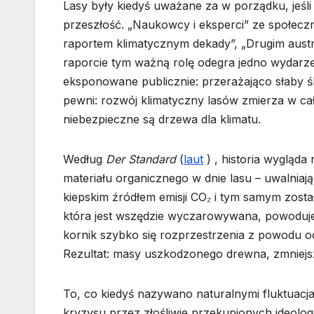
Lasy były kiedyś uważane za w porządku, jeśli
przeszłość. „Naukowcy i eksperci” ze społec
raportem klimatycznym dekady”, „Drugim austr
raporcie tym ważną rolę odegra jedno wydarzen
eksponowane publicznie: przerażająco słaby śl
pewni: rozwój klimatyczny lasów zmierza w całk
niebezpieczne są drzewa dla klimatu.
Według
Der Standard
(
laut
) , historia wygląda
materiału organicznego w dnie lasu – uwalniaj
kiepskim źródłem emisji CO₂ i tym samym zost
która jest wszędzie wyczarowywana, powoduje, 
kornik szybko się rozprzestrzenia z powodu o
Rezultat: masy uszkodzonego drewna, zmniejsz
To, co kiedyś nazywano naturalnymi fluktuacjam
kryzysu przez złośliwie przekupionych ideol