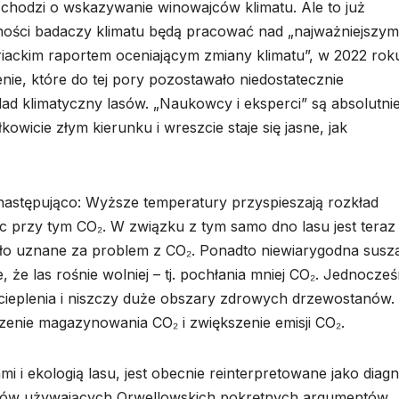
 chodzi o wskazywanie winowajców klimatu. Ale to już
zności badaczy klimatu będą pracować nad „najważniejszym
iackim raportem oceniającym zmiany klimatu”, w 2022 rok
ie, które do tej pory pozostawało niedostatecznie
ad klimatyczny lasów. „Naukowcy i eksperci” są absolutni
owicie złym kierunku i wreszcie staje się jasne, jak
 następująco: Wyższe temperatury przyspieszają rozkład
ąc przy tym CO₂. W związku z tym samo dno lasu jest teraz
ało uznane za problem z CO₂. Ponadto niewiarygodna susz
że las rośnie wolniej – tj. pochłania mniej CO₂. Jednocześ
cieplenia i niszczy duże obszary zdrowych drzewostanów.
enie magazynowania CO₂ i zwiększenie emisji CO₂.
i i ekologią lasu, jest obecnie reinterpretowane jako diag
ogów używających Orwellowskich pokrętnych argumentów.