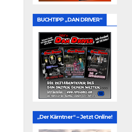
BUCHTIPP „DAN DRIVER“
„Der Kärntner“ – Jetzt Online!