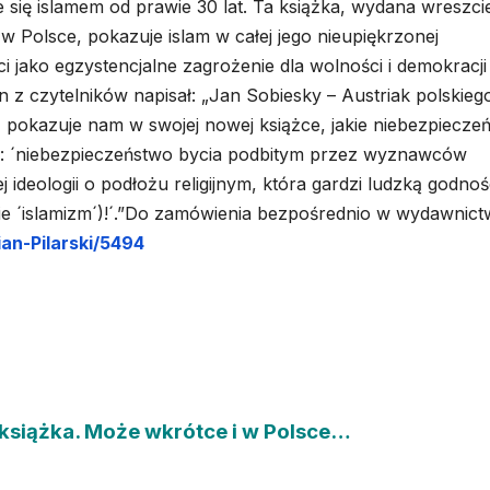
 się islamem od prawie 30 lat. Ta książka, wydana wreszci
w Polsce, pokazuje islam w całej jego nieupiękrzonej
i jako egzystencjalne zagrożenie dla wolności i demokracji
n z czytelników napisał: „Jan Sobiesky – Austriak polskieg
 pokazuje nam w swojej nowej książce, jakie niebezpiecze
: ´niebezpieczeństwo bycia podbitym przez wyznawców
j ideologii o podłożu religijnym, która gardzi ludzką godnoś
ie ´islamizm´)!´.”Do zamówienia bezpośrednio w wydawnictw
an-Pilarski/5494
 książka. Może wkrótce i w Polsce…