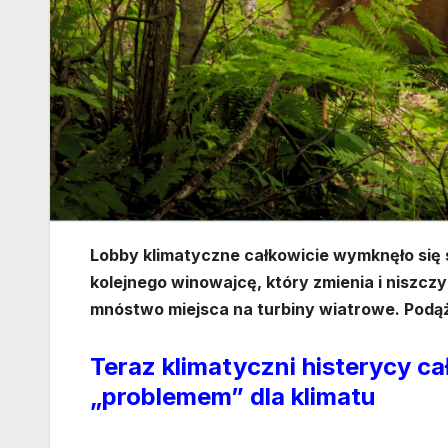
Lobby klimatyczne całkowicie wymknęło się s
kolejnego winowajcę, który zmienia i niszczy 
mnóstwo miejsca na turbiny wiatrowe. Podąż
Teraz klimatyczni histerycy cał
„problemem” dla klimatu