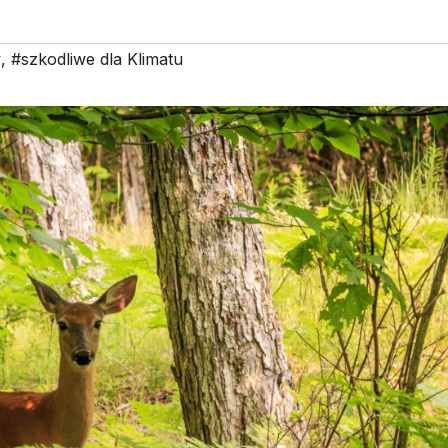
y
,
#szkodliwe dla Klimatu