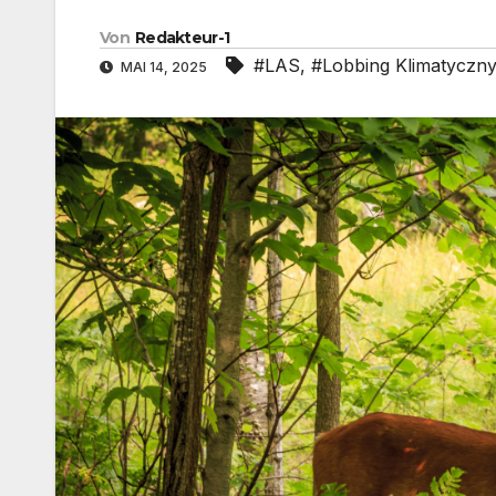
Von
Redakteur-1
#LAS
,
#Lobbing Klimatyczn
MAI 14, 2025