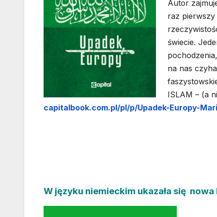
Autor zajmuje
raz pierwszy 
rzeczywistośc
świecie. Jede
pochodzenia,
na nas czyha
faszystowskie
ISLAM – (a n
capitalbook.com.pl/pl/p/Upadek-Europy-Mari
W języku niemieckim ukazała się nowa