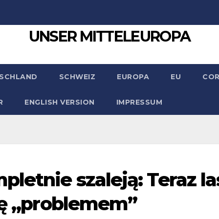
UNSER MITTELEUROPA
SCHLAND
SCHWEIZ
EUROPA
EU
CO
R
ENGLISH VERSION
IMPRESSUM
letnie szaleją: Teraz la
się „problemem”