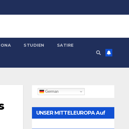
RONA
STUDIEN
SATIRE
German
s
UNSER MITTELEUROPA Auf
Telegram Folgen