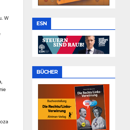
u. W
ESN
e
BÜCHER
a,
nie
noza