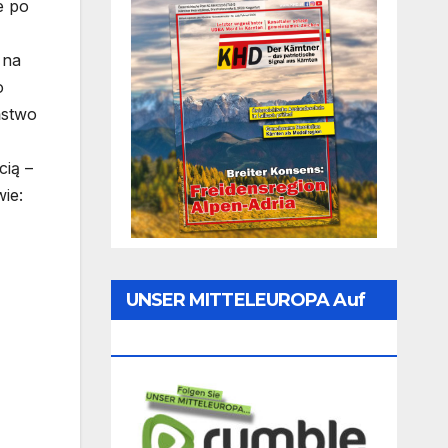
e po
 na
o
ństwo
cią –
ie:
UNSER MITTELEUROPA Auf
Rumble Folgen