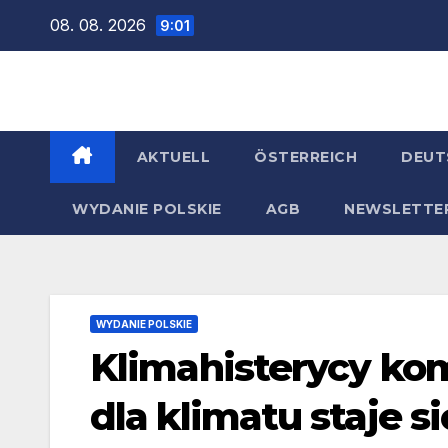
Zum
08. 08. 2026
9:01
Inhalt
springen
AKTUELL
ÖSTERREICH
DEUT
WYDANIE POLSKIE
AGB
NEWSLETTE
WYDANIE POLSKIE
Klimahisterycy komp
dla klimatu staje 