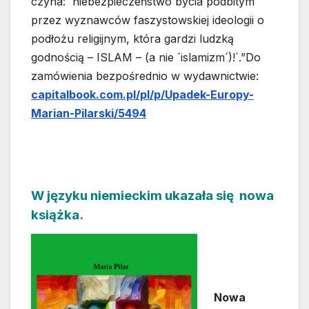
czyha: ´niebezpieczeństwo bycia podbitym
przez wyznawców faszystowskiej ideologii o
podłożu religijnym, która gardzi ludzką
godnością – ISLAM – (a nie ´islamizm´)!´.”Do
zamówienia bezpośrednio w wydawnictwie:
capitalbook.com.pl/pl/p/Upadek-Europy-
Marian-Pilarski/5494
W języku niemieckim ukazała się nowa
książka.
Nowa