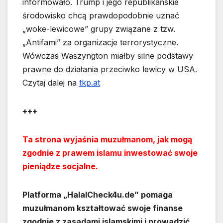
informowało. Trump i jego republikańskie
środowisko chcą prawdopodobnie uznać
„woke-lewicowe” grupy związane z tzw.
„Antifami” za organizacje terrorystyczne.
Wówczas Waszyngton miałby silne podstawy
prawne do działania przeciwko lewicy w USA.
Czytaj dalej na
tkp.at
+++
Ta strona wyjaśnia muzułmanom, jak mogą
zgodnie z prawem islamu inwestować swoje
pieniądze socjalne.
Platforma „HalalCheck4u.de” pomaga
muzułmanom kształtować swoje finanse
zgodnie z zasadami islamskimi i prowadzić