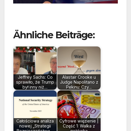
Ähnliche Beiträge:
Jeffrey Sachs: Co
Alastair Crooke u
sprawiło, że Trump
Judge Napolitano z
był inny niż…
Pekinu: Czy…
Całościowa analiza
Cyfrowe więzienie |
nowej „Strategii
Część 1: Walka z
Bezpieczeństwa…
gotówką