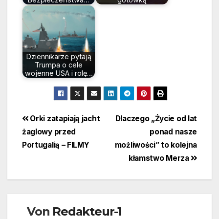
Dziennikarze pytają
Trumpa o cele
wojenne USA i rolę…
Beitragsnavigation
Orki zatapiają jacht
Dlaczego „Życie od lat
żaglowy przed
ponad nasze
Portugalią – FILMY
możliwości” to kolejna
kłamstwo Merza
Von
Redakteur-1