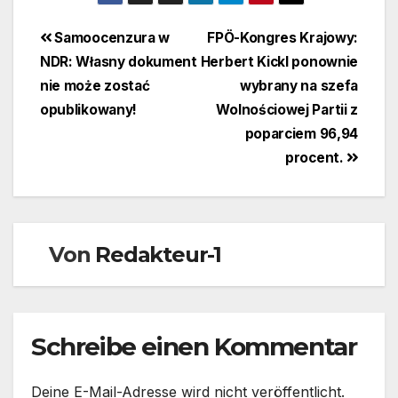
Beitragsnavigation
Samoocenzura w
FPÖ-Kongres Krajowy:
NDR: Własny dokument
Herbert Kickl ponownie
nie może zostać
wybrany na szefa
opublikowany!
Wolnościowej Partii z
poparciem 96,94
procent.
Von
Redakteur-1
Schreibe einen Kommentar
Deine E-Mail-Adresse wird nicht veröffentlicht.