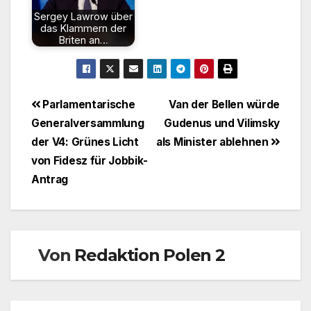
Sergey Lawrow über
das Klammern der
Briten an…
Beitragsnavigation
Parlamentarische
Van der Bellen würde
Generalversammlung
Gudenus und Vilimsky
der V4: Grünes Licht
als Minister ablehnen
von Fidesz für Jobbik-
Antrag
Von
Redaktion Polen 2