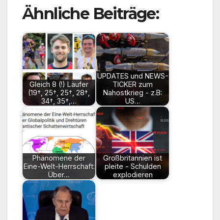
Ähnliche Beiträge:
UPDATES und NEWS-
Gleich 8 (!) Läufer
TICKER zum
(19†, 25†, 25†, 28†,
Nahostkrieg - z.B:
34†, 35†,…
US…
Phänomene der
Großbritannien ist
Eine-Welt-Herrschaft:
pleite - Schulden
Über…
explodieren