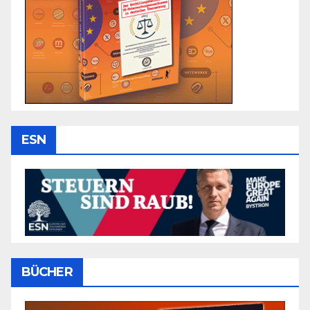
ESN
BÜCHER