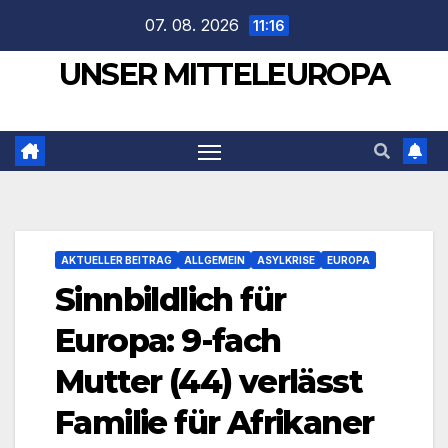
Zum
07. 08. 2026
11:16
Inhalt
UNSER MITTELEUROPA
springen
AKTUELLER BEITRAG
ALLGEMEIN
ASYLKRISE
EUROPA
Sinnbildlich für
Europa: 9-fach
Mutter (44) verlässt
Familie für Afrikaner