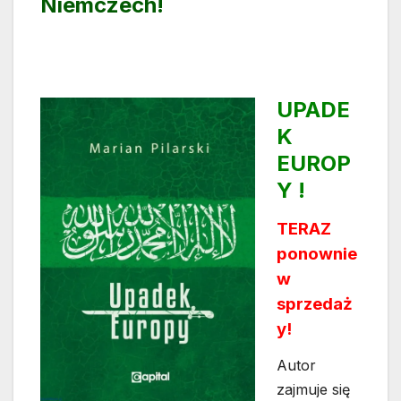
Niemczech!
UPADE
K
EUROP
Y !
TERAZ
ponownie
w
sprzedaż
y!
Autor
zajmuje się