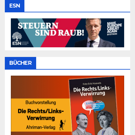
ESN
BÜCHER