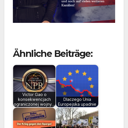
Ähnliche Beiträge:
Victor Gao o
konsekwencjach
Dlaczego Unia
ograniczonej wojny…
Europejska upadnie