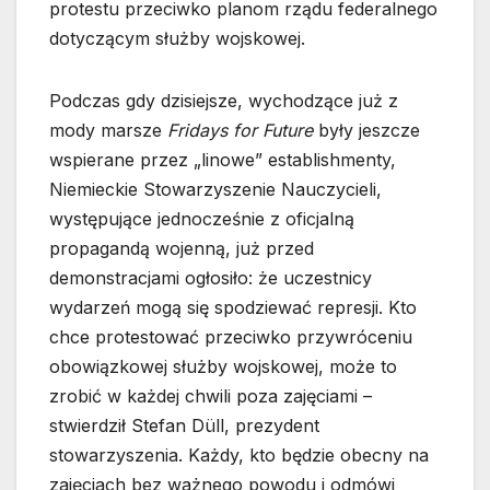
protestu przeciwko planom rządu federalnego
dotyczącym służby wojskowej.
Podczas gdy dzisiejsze, wychodzące już z
mody marsze
Fridays for Future
były jeszcze
wspierane przez „linowe” establishmenty,
Niemieckie Stowarzyszenie Nauczycieli,
występujące jednocześnie z oficjalną
propagandą wojenną, już przed
demonstracjami ogłosiło: że uczestnicy
wydarzeń mogą się spodziewać represji. Kto
chce protestować przeciwko przywróceniu
obowiązkowej służby wojskowej, może to
zrobić w każdej chwili poza zajęciami –
stwierdził Stefan Düll, prezydent
stowarzyszenia. Każdy, kto będzie obecny na
zajęciach bez ważnego powodu i odmówi