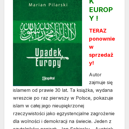
K
EUROP
Y !
TERAZ
ponownie
w
sprzedaż
y!
Autor
zajmuje się
islamem od prawie 30 lat. Ta książka, wydana
wreszcie po raz pierwszy w Polsce, pokazuje
islam w całej jego nieupiękrzonej
rzeczywistości jako egzystencjalne zagrożenie
dla wolności i demokracji na świecie. Jeden z
czytelników napisał: „Jan Sobiesky – Austriak