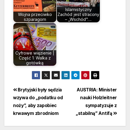
Islamistyczny
Wojna przeciwko
Zachód jest stracony
szparagom
– „Wschód”:…
Cyfrowe więzienie |
Część 1: Walka z
gotówką
Beitragsnavigation
Brytyjski były sędzia
AUSTRIA: Minister
wzywa do „podatku od
nauki Holzleitner
noży”, aby zapobiec
sympatyzuje z
krwawym zbrodniom
„stabilną” Antifą