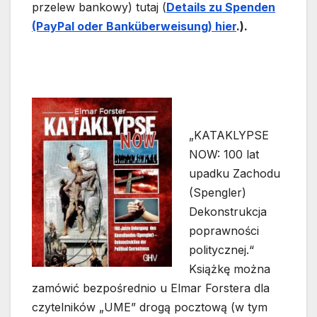
przelew bankowy) tutaj (
Details zu Spende
n
(PayPal oder Bankübe
rwe
isung) hier
.).
„KATAKLYPSE
NOW: 100 lat
upadku Zachodu
(Spengler)
Dekonstrukcja
poprawności
politycznej.“
Książkę można
zamówić bezpośrednio u Elmar Forstera dla
czytelników „UME” drogą pocztową (w tym