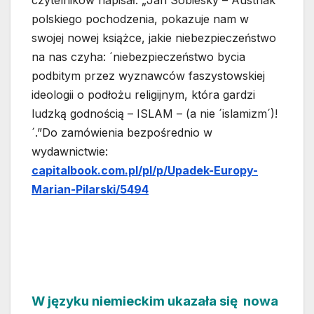
polskiego pochodzenia, pokazuje nam w
swojej nowej książce, jakie niebezpieczeństwo
na nas czyha: ´niebezpieczeństwo bycia
podbitym przez wyznawców faszystowskiej
ideologii o podłożu religijnym, która gardzi
ludzką godnością – ISLAM – (a nie ´islamizm´)!
´.”Do zamówienia bezpośrednio w
wydawnictwie:
capitalbook.com.pl/pl/p/Upadek-Europy-
Marian-Pilarski/5494
W języku niemieckim ukazała się nowa