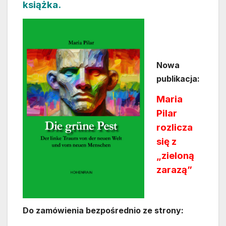
książka.
Nowa
publikacja:
Maria
Pilar
rozlicza
się z
„zieloną
zarazą”
Do zamówienia bezpośrednio ze strony: