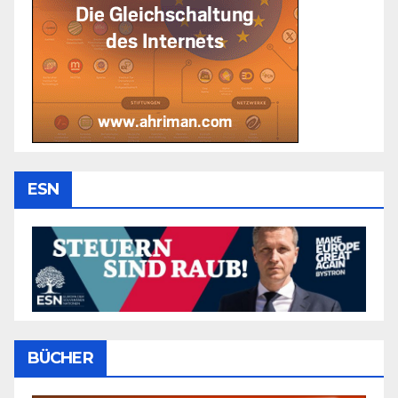
ESN
BÜCHER