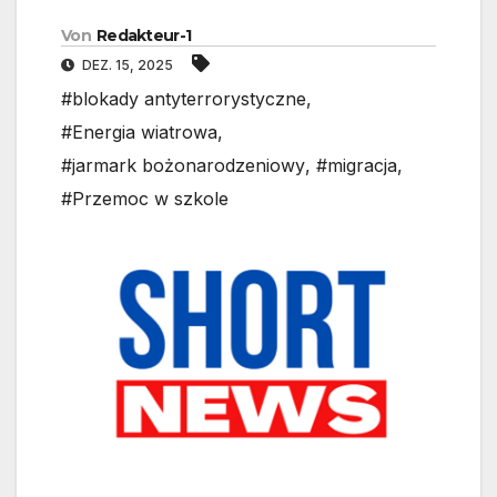
Von
Redakteur-1
DEZ. 15, 2025
#blokady antyterrorystyczne
,
#Energia wiatrowa
,
#jarmark bożonarodzeniowy
,
#migracja
,
#Przemoc w szkole