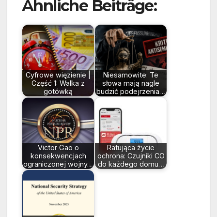
Ähnliche Beiträge:
Cyfrowe więzienie |
Niesamowite: Te
Część 1: Walka z
słowa mają nagle
gotówką
budzić podejrzenia…
Victor Gao o
Ratująca życie
konsekwencjach
ochrona: Czujniki CO
ograniczonej wojny…
do każdego domu…