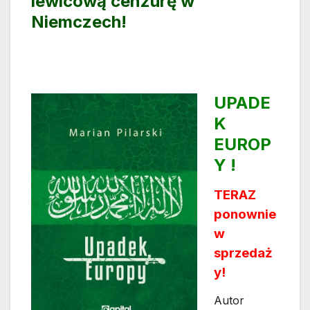
lewicową cenzurę w
Niemczech!
UPADE
K
EUROP
Y !
TERAZ
ponownie
w
sprzedaż
y!
Autor