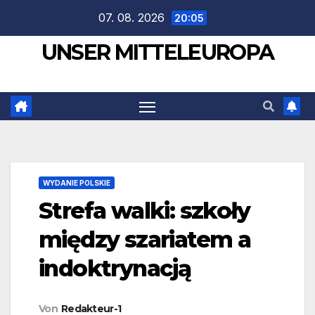
Zum
07. 08. 2026
20:05
Inhalt
UNSER MITTELEUROPA
springen
WYDANIE POLSKIE
Strefa walki: szkoły
między szariatem a
indoktrynacją
Von
Redakteur-1