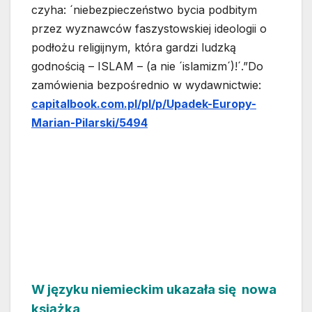
czyha: ´niebezpieczeństwo bycia podbitym
przez wyznawców faszystowskiej ideologii o
podłożu religijnym, która gardzi ludzką
godnością – ISLAM – (a nie ´islamizm´)!´.”Do
zamówienia bezpośrednio w wydawnictwie:
capitalbook.com.pl/pl/p/Upadek-Europy-
Marian-Pilarski/5494
W języku niemieckim ukazała się nowa
książka