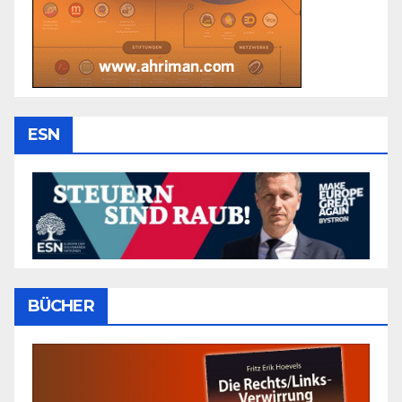
ESN
BÜCHER