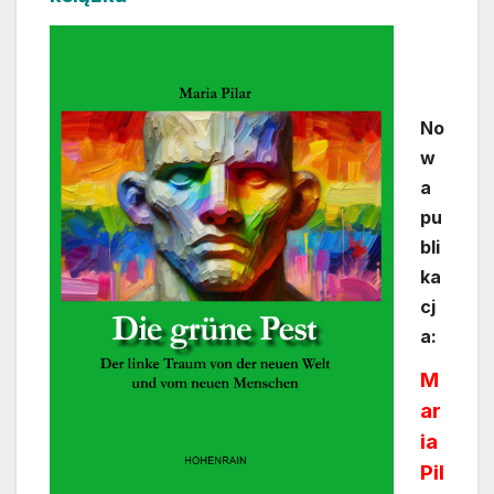
No
w
a
pu
bli
ka
cj
a:
M
ar
ia
Pil