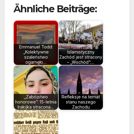
Ähnliche Beiträge:
Emmanuel Todd:
„Kolektywne
Islamistyczny
szaleństwo
Zachód jest stracony
ogarnęło…
– „Wschód”:…
„Zabójstwo
Refleksje na temat
honorowe”: 15-letnia
stanu naszego
Irakijka stracona…
Zachodu