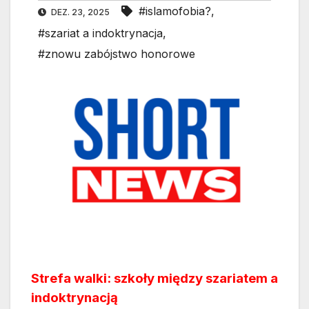
#islamofobia?
,
DEZ. 23, 2025
#szariat a indoktrynacja
,
#znowu zabójstwo honorowe
Strefa walki: szkoły między szariatem a
indoktrynacją