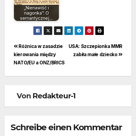
„Nienawiść i
nagonka”: O
semantycznej…
Beitragsnavigation
Różnica w zasadzie
USA: Szczepionka MMR
kierowania między
zabiła małe dziecko
NATO/EU a ONZ/BRICS
Von
Redakteur-1
Schreibe einen Kommentar