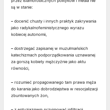
przez islamofobicznych polityków i media nie
są w stanie:
–
docenić chusty i innych praktyk zakrywania
jako radykalnofeministycznego wyrazu
kobiecej autonomii,
–
dostrzegać zapisanej w muzułmańskich
katechizmach podporządkowania uznawanej
za gorszą kobiety mężczyźnie jako aktu
równości,
–
rozumieć propagowanego tam prawa męża
do karania jako dobrodziejstwa w resocjalizacji
zbuntowanych żon,
–
z entuzjazmem przyjmować infiltracji