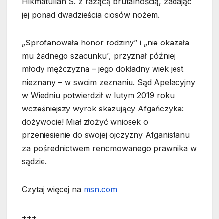
Hikmatullah S. z rażącą brutalnością, zadając
jej ponad dwadzieścia ciosów nożem.
„Sprofanowała honor rodziny” i „nie okazała
mu żadnego szacunku”, przyznał później
młody mężczyzna – jego dokładny wiek jest
nieznany – w swoim zeznaniu. Sąd Apelacyjny
w Wiedniu potwierdził w lutym 2019 roku
wcześniejszy wyrok skazujący Afgańczyka:
dożywocie! Miał złożyć wniosek o
przeniesienie do swojej ojczyzny Afganistanu
za pośrednictwem renomowanego prawnika w
sądzie.
Czytaj więcej na
msn.com
+++