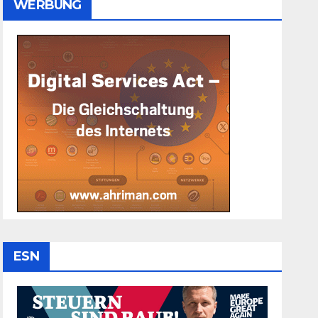
WERBUNG
ESN