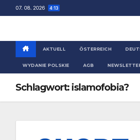
Zum
07. 08. 2026
4:13
Inhalt
springen
AKTUELL
ÖSTERREICH
DEUT
WYDANIE POLSKIE
AGB
NEWSLETTE
Schlagwort:
islamofobia?