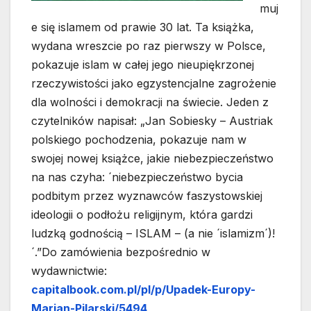
muj
e się islamem od prawie 30 lat. Ta książka,
wydana wreszcie po raz pierwszy w Polsce,
pokazuje islam w całej jego nieupiękrzonej
rzeczywistości jako egzystencjalne zagrożenie
dla wolności i demokracji na świecie. Jeden z
czytelników napisał: „Jan Sobiesky – Austriak
polskiego pochodzenia, pokazuje nam w
swojej nowej książce, jakie niebezpieczeństwo
na nas czyha: ´niebezpieczeństwo bycia
podbitym przez wyznawców faszystowskiej
ideologii o podłożu religijnym, która gardzi
ludzką godnością – ISLAM – (a nie ´islamizm´)!
´.”Do zamówienia bezpośrednio w
wydawnictwie:
capitalbook.com.pl/pl/p/Upadek-Europy-
Marian-Pilarski/5494