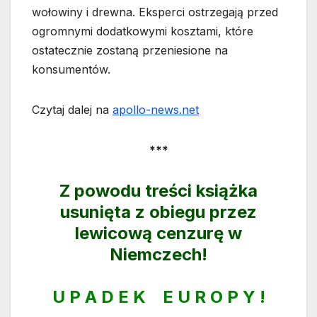
wołowiny i drewna. Eksperci ostrzegają przed
ogromnymi dodatkowymi kosztami, które
ostatecznie zostaną przeniesione na
konsumentów.
Czytaj dalej na
apollo-news.net
***
Z powodu treści książka
usunięta z obiegu przez
lewicową cenzurę w
Niemczech!
U P A D E K E U R O P Y !