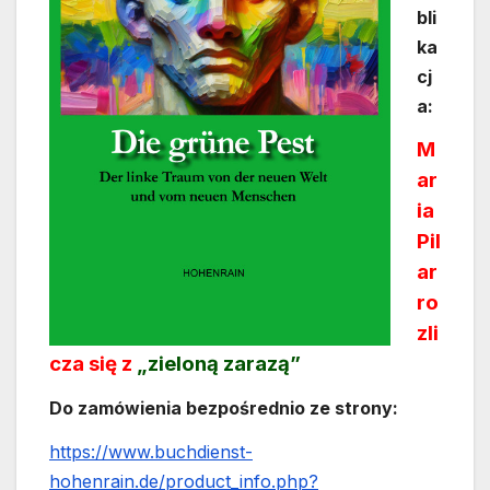
bli
ka
cj
a:
M
ar
ia
Pil
ar
ro
zli
cza się z
„zieloną zarazą”
Do zamówienia bezpośrednio ze strony:
https://www.buchdienst-
hohenrain.de/product_info.php?