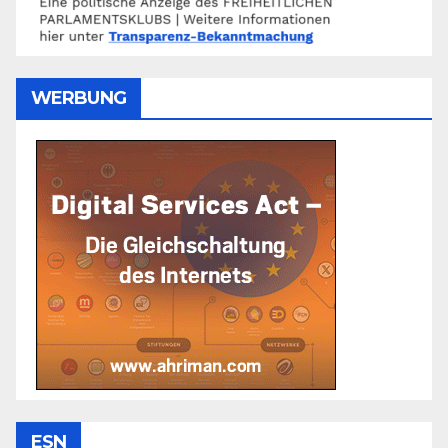
WERBUNG
ESN