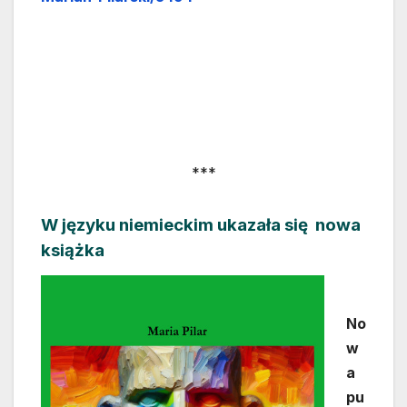
***
W języku niemieckim ukazała się nowa
książka
No
w
a
pu