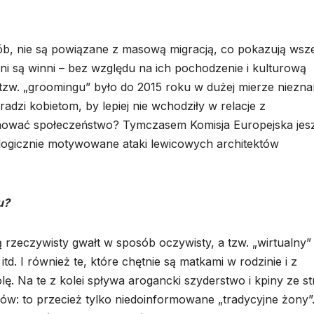
b, nie są powiązane z masową migracją, co pokazują wsze
yźni są winni – bez względu na ich pochodzenie i kulturową
tzw. „groomingu” było do 2015 roku w dużej mierze niezna
 radzi kobietom, by lepiej nie wchodziły w relacje z
onować społeczeństwo? Tymczasem Komisja Europejska jes
logicznie motywowane ataki lewicowych architektów
u?
ą rzeczywisty gwałt w sposób oczywisty, a tzw. „wirtualny”
td. I również te, które chętnie są matkami w rodzinie i z
ę. Na te z kolei spływa arogancki szyderstwo i kpiny ze s
ców: to przecież tylko niedoinformowane „tradycyjne żony”