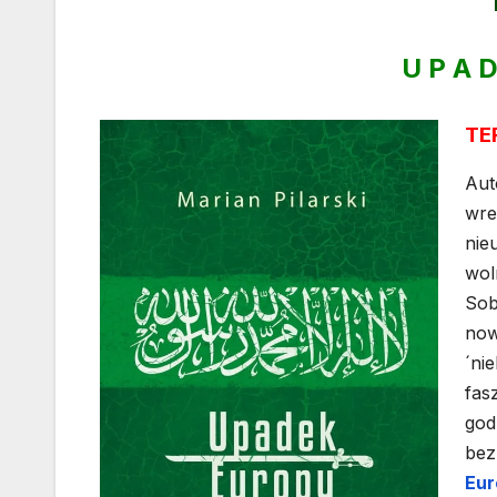
U P A D
TE
Aut
wre
nie
wol
Sob
now
´ni
fas
god
bez
Eur