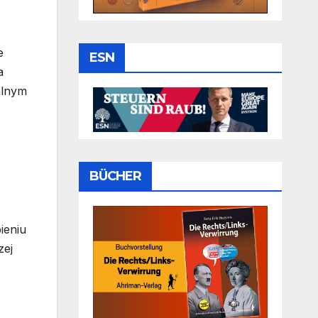
e
ESN
a
alnym
BÜCHER
ieniu
zej