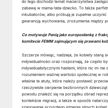
do tego dochodzi temat macierzyństwa zastę
zabawę w mama-tata-dziecko. To także perfidne 
inkubatorów, albo próbują je zupełnie uczynić
gwarancją wychowania, zrozumienia między poko
Co motywuje Panią jako europosłankę z frakcj
komitecie FEMM zajmującym się prawami kobie
Szczerze mówiąc, nadzieja, że kobiety staną się
indywidualności oraz rozpoznają, że często b
indywidualistycznymi hasłami, które nic im nie
rozumieniem ważnej wartości społecznej w roli
właśnie te atuty, które należy postawić prze
rzeczywiste cierpienie bezbronnych dziewcząt i
powodu znaleźć się na porządku obrad reprez
kontekście migracji, a także w sposób natarc
szanowanie przyszłego istnienia silnych kobiet 