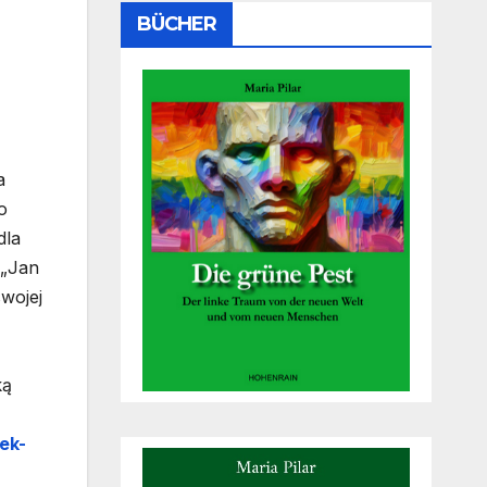
BÜCHER
a
o
dla
 „Jan
wojej
ką
ek-