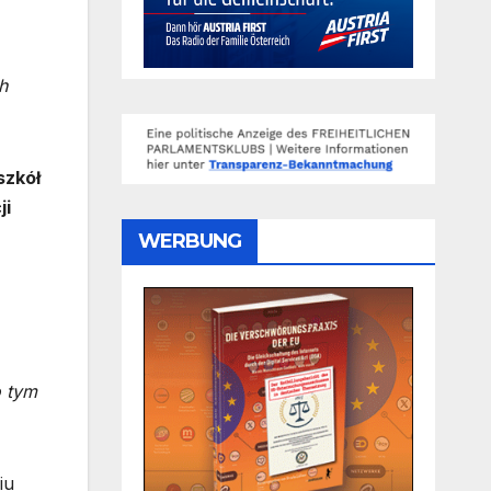
h
szkół
ji
WERBUNG
o tym
iu