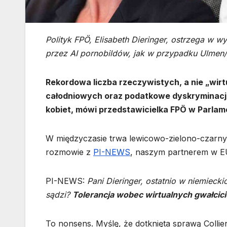
Polityk FPÖ, Elisabeth Dieringer, ostrzega 
przez AI pornobildów, jak w przypadku Ulmen
Rekordowa liczba rzeczywistych, a nie „wir
całodniowych oraz podatkowe dyskryminacje r
kobiet, mówi przedstawicielka FPÖ w Parlamen
W międzyczasie trwa lewicowo-zielono-czarny 
rozmowie z
PI-NEWS
, naszym partnerem w
PI-NEWS:
Pani Dieringer, ostatnio w niemieck
sądzi?
Tolerancja wobec wirtualnych gwałcici
To nonsens. Myślę, że dotknięta sprawą Collie