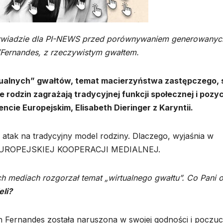
w wywiadzie dla PI-NEWS przed porównywaniem generowanyc
/Fernandes, z rzeczywistym gwałtem.
tualnych” gwałtów, temat macierzyństwa zastępczego, 
odzin zagrażają tradycyjnej funkcji społecznej i pozyc
cie Europejskim, Elisabeth Dieringer z Karyntii.
atak na tradycyjny model rodziny. Dlaczego, wyjaśnia w
 EUROPEJSKIEJ KOOPERACJI MEDIALNEJ.
ich mediach rozgorzał temat „wirtualnego gwałtu”. Co Pani 
eli?
n Fernandes została naruszona w swojej godności i poczuc