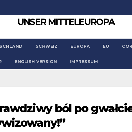
UNSER MITTELEUROPA
SCHLAND
SCHWEIZ
EUROPA
EU
CO
R
ENGLISH VERSION
IMPRESSUM
Prawdziwy ból po gwałci
tywizowany!”