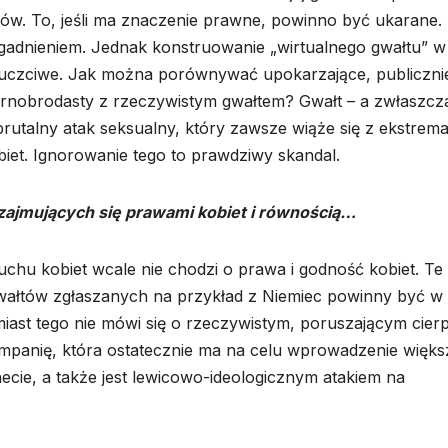
ów. To, jeśli ma znaczenie prawne, powinno być ukarane.
gadnieniem. Jednak konstruowanie „wirtualnego gwałtu” w
ieuczciwe. Jak można porównywać upokarzające, publiczni
rnobrodasty z rzeczywistym gwałtem? Gwałt – a zwłaszcz
rutalny atak seksualny, który zawsze wiąże się z ekstrem
iet. Ignorowanie tego to prawdziwy skandal.
 zajmujących się prawami kobiet i równością…
uchu kobiet wcale nie chodzi o prawa i godność kobiet. Te
 gwałtów zgłaszanych na przykład z Niemiec powinny być w
amiast tego nie mówi się o rzeczywistym, poruszającym cierp
kampanię, która ostatecznie ma na celu wprowadzenie więks
ecie, a także jest lewicowo-ideologicznym atakiem na