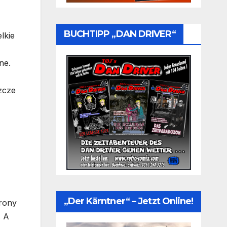
BUCHTIPP „DAN DRIVER“
lkie
ne.
zcze
„Der Kärntner“ – Jetzt Online!
trony
. A