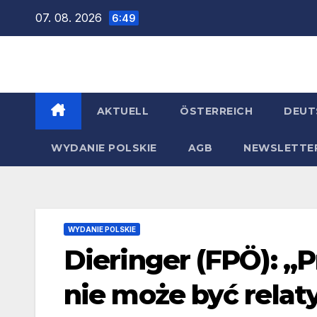
Zum
07. 08. 2026
6:49
Inhalt
springen
AKTUELL
ÖSTERREICH
DEUT
WYDANIE POLSKIE
AGB
NEWSLETTE
WYDANIE POLSKIE
Dieringer (FPÖ): „
nie może być rela