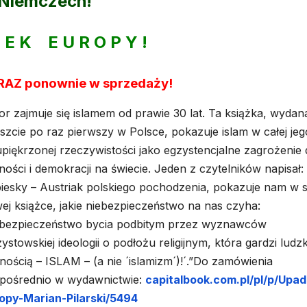
Niemczech!
 E K E U R O P Y !
RAZ ponownie w sprzedaży!
or zajmuje się islamem od prawie 30 lat. Ta książka, wydan
szcie po raz pierwszy w Polsce, pokazuje islam w całej jeg
upiękrzonej rzeczywistości jako egzystencjalne zagrożenie 
ności i demokracji na świecie. Jeden z czytelników napisał:
iesky – Austriak polskiego pochodzenia, pokazuje nam w s
ej książce, jakie niebezpieczeństwo na nas czyha:
ebezpieczeństwo bycia podbitym przez wyznawców
zystowskiej ideologii o podłożu religijnym, która gardzi ludz
nością – ISLAM – (a nie ´islamizm´)!´.”Do zamówienia
pośrednio w wydawnictwie:
capitalbook.com.pl/pl/p/Upad
opy-Marian-Pilarski/5494