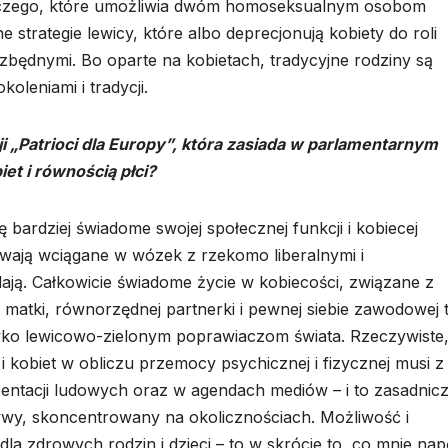
pczego, które umożliwia dwóm homoseksualnym osobom
strategie lewicy, które albo deprecjonują kobiety do roli
 zbędnymi. Bo oparte na kobietach, tradycyjne rodziny są
leniami i tradycji.
i „Patrioci dla Europy”, która zasiada w parlamentarnym
t i równością płci?
 bardziej świadome swojej społecznej funkcji i kobiecej
ywają wciągane w wózek z rzekomo liberalnymi i
 dają. Całkowicie świadome życie w kobiecości, związane z
 matki, równorzędnej partnerki i pewnej siebie zawodowej 
ciwko lewicowo-zielonym poprawiaczom świata. Rzeczywiste
 kobiet w obliczu przemocy psychicznej i fizycznej musi z
entacji ludowych oraz w agendach mediów – i to zasadnic
zywy, skoncentrowany na okolicznościach. Możliwość i
dla zdrowych rodzin i dzieci – to w skrócie to, co mnie nap