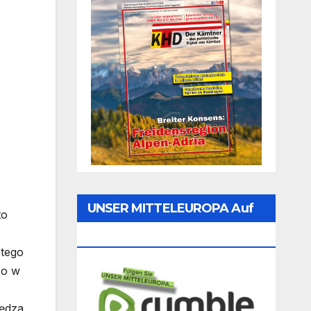
UNSER MITTELEUROPA Auf
to
,
Rumble Folgen
 tego
zo w
ędza.