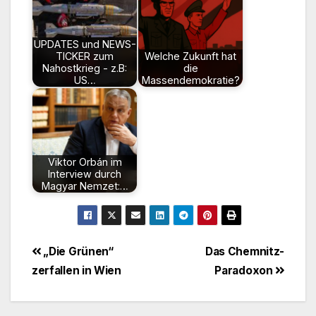
UPDATES und NEWS-
TICKER zum
Welche Zukunft hat
Nahostkrieg - z.B:
die
US…
Massendemokratie?
Viktor Orbán im
Interview durch
Magyar Nemzet:…
Beitragsnavigation
„Die Grünen“
Das Chemnitz-
zerfallen in Wien
Paradoxon