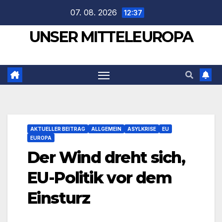
Zum
07. 08. 2026
12:37
Inhalt
UNSER MITTELEUROPA
springen
AKTUELLER BEITRAG
ALLGEMEIN
ASYLKRISE
EU
EUROPA
Der Wind dreht sich,
EU-Politik vor dem
Einsturz