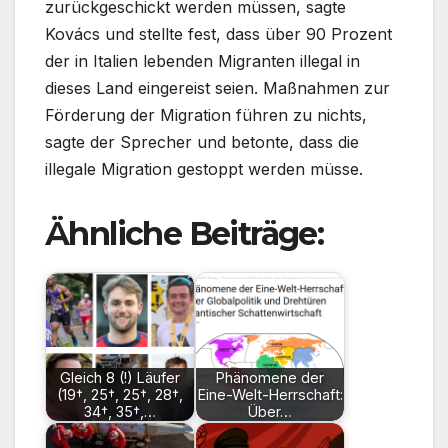
zurückgeschickt werden müssen, sagte
Kovács und stellte fest, dass über 90 Prozent
der in Italien lebenden Migranten illegal in
dieses Land eingereist seien. Maßnahmen zur
Förderung der Migration führen zu nichts,
sagte der Sprecher und betonte, dass die
illegale Migration gestoppt werden müsse.
Ähnliche Beiträge:
Gleich 8 (!) Läufer
Phänomene der
(19†, 25†, 25†, 28†,
Eine-Welt-Herrschaft:
34†, 35†,…
Über…