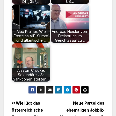
34†, 35†,…
US…
Alex Krainer: Wie
Andreas Heisler vom
Epsteins VIP-Sumpf
Freispruch im
und atlantische…
Gerichtssaal zu…
Alastair Crooke:
Sekundäre US-
Sanktionen stellten…
Beitragsnavigation
Wie lügt das
Neue Partei des
österreichische
ehemaligen Jobbik-