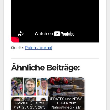
Quelle:
Polen-Journal
Ähnliche Beiträge:
UPDATES und NEWS-
Gleich 8 (!) Läufer
TICKER zum
(19†, 25†, 25†, 28†,
Nahostkrieg - z.B: