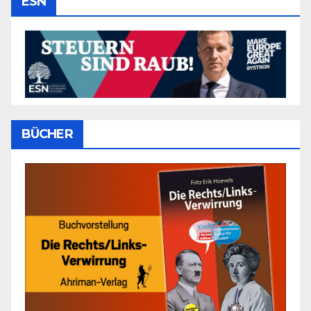
ESN
BÜCHER