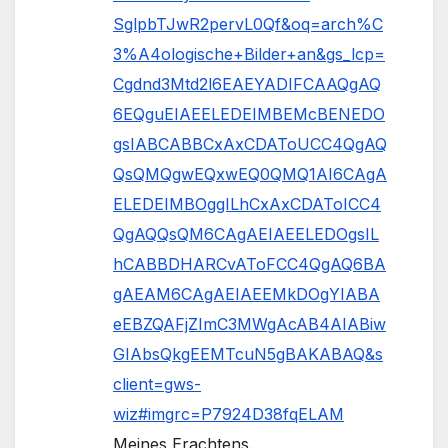
SglpbTJwR2pervL0Qf&oq=arch%C
3%A4ologische+Bilder+an&gs_lcp=
Cgdnd3Mtd2l6EAEYADIFCAAQgAQ
6EQguEIAEELEDEIMBEMcBENEDO
gsIABCABBCxAxCDAToUCC4QgAQ
QsQMQgwEQxwEQ0QMQ1AI6CAgA
ELEDEIMBOggILhCxAxCDAToICC4
QgAQQsQM6CAgAEIAEELEDOgsIL
hCABBDHARCvAToFCC4QgAQ6BA
gAEAM6CAgAEIAEEMkDOgYIABA
eEBZQAFjZImC3MWgAcAB4AIABiw
GIAbsQkgEEMTcuN5gBAKABAQ&s
client=gws-
wiz#imgrc=P7924D38fqELAM
Meines Erachtens.