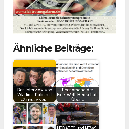
Ähnliche Beiträge:
Das Interview von
Phänomene der
Wladimir Putin mit
Eine-Welt-Herrschaft:
«Xinhua» vor…
Über…
UPDATES und NEWS-