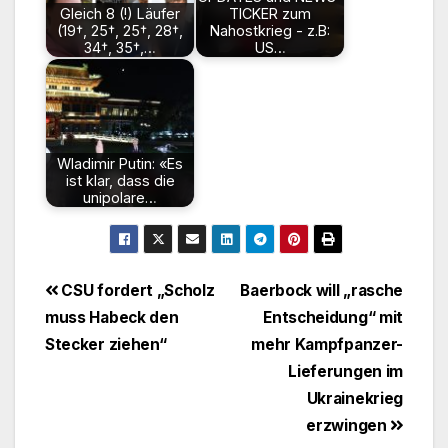
Gleich 8 (!) Läufer
TICKER zum
(19†, 25†, 25†, 28†,
Nahostkrieg - z.B:
34†, 35†,…
US…
Wladimir Putin: «Es
ist klar, dass die
unipolare…
Beitragsnavigation
CSU fordert „Scholz
Baerbock will „rasche
muss Habeck den
Entscheidung“ mit
Stecker ziehen“
mehr Kampfpanzer-
Lieferungen im
Ukrainekrieg
erzwingen