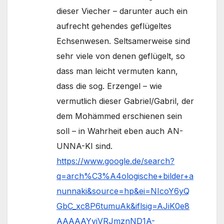
dieser Viecher – darunter auch ein
aufrecht gehendes geflügeltes
Echsenwesen. Seltsamerweise sind
sehr viele von denen geflügelt, so
dass man leicht vermuten kann,
dass die sog. Erzengel – wie
vermutlich dieser Gabriel/Gabril, der
dem Mohämmed erschienen sein
soll – in Wahrheit eben auch AN-
UNNA-KI sind.
https://www.google.de/search?
q=arch%C3%A4ologische+bilder+a
nunnaki&source=hp&ei=NIcoY6yQ
GbC_xc8P6tumuAk&iflsig=AJiK0e8
AAAAAYyiVRJmznND1A-