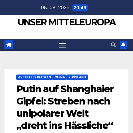
Zum
08. 08. 2026
20:49
Inhalt
UNSER MITTELEUROPA
springen
AKTUELLER BEITRAG
CHINA
RUSSLAND
Putin auf Shanghaier
Gipfel: Streben nach
unipolarer Welt
„dreht ins Hässliche“