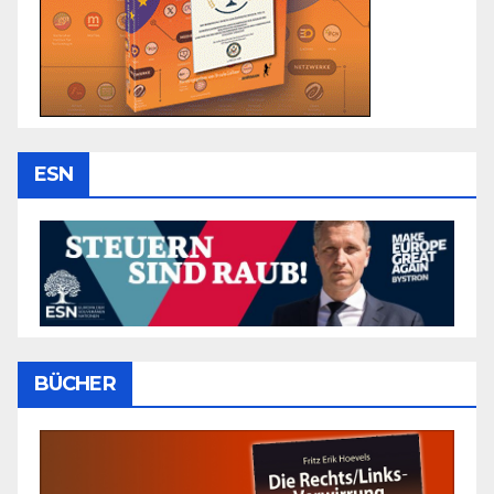
ESN
BÜCHER