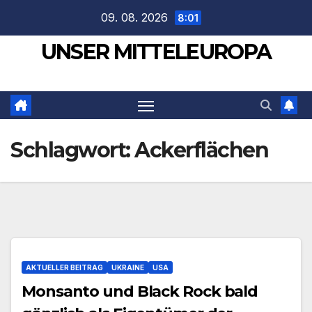
Zum
09. 08. 2026
8:01
Inhalt
UNSER MITTELEUROPA
springen
Schlagwort:
Ackerflächen
AKTUELLER BEITRAG
UKRAINE
USA
Monsanto und Black Rock bald