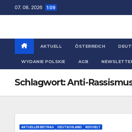
Zum
07. 08. 2026
1:09
Inhalt
springen
AKTUELL
ÖSTERREICH
DEUT
WYDANIE POLSKIE
AGB
NEWSLETTE
Schlagwort:
Anti-Rassismu
AKTUELLER BEITRAG
DEUTSCHLAND
REICHELT