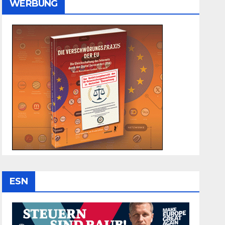
WERBUNG
ESN