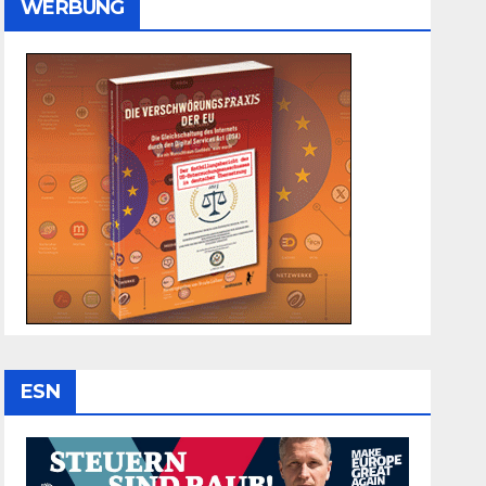
WERBUNG
ESN