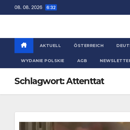
Zum
08. 08. 2026
6:32
Inhalt
springen
AKTUELL
ÖSTERREICH
DEUT
WYDANIE POLSKIE
AGB
NEWSLETTE
Schlagwort:
Attenttat