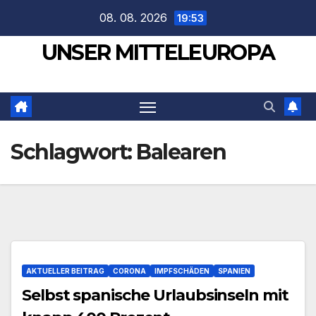
Zum
08. 08. 2026
19:53
Inhalt
UNSER MITTELEUROPA
springen
Schlagwort:
Balearen
AKTUELLER BEITRAG
CORONA
IMPFSCHÄDEN
SPANIEN
Selbst spanische Urlaubsinseln mit