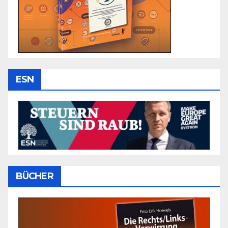
ESN
BÜCHER