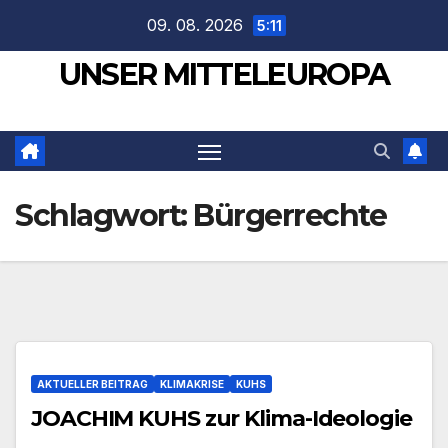
Zum
09. 08. 2026
5:11
Inhalt
UNSER MITTELEUROPA
springen
Schlagwort:
Bürgerrechte
AKTUELLER BEITRAG
KLIMAKRISE
KUHS
JOACHIM KUHS zur Klima-Ideologie