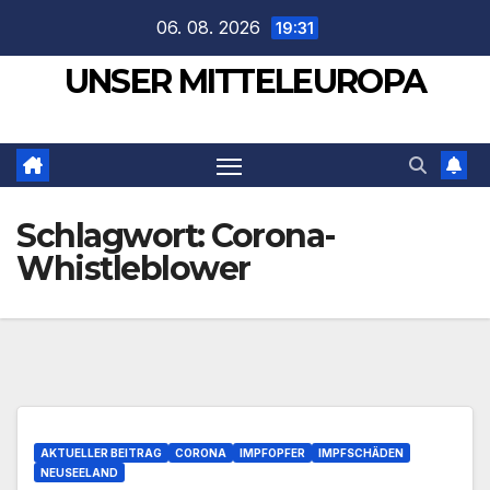
Zum
06. 08. 2026
19:31
Inhalt
UNSER MITTELEUROPA
springen
Schlagwort:
Corona-
Whistleblower
AKTUELLER BEITRAG
CORONA
IMPFOPFER
IMPFSCHÄDEN
NEUSEELAND