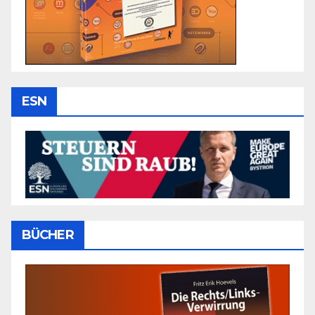
ESN
BÜCHER