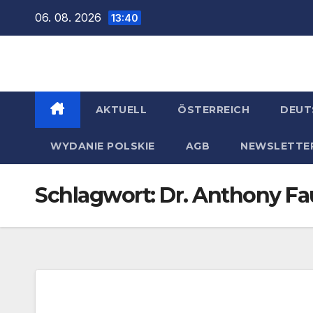
Zum
06. 08. 2026
13:40
Inhalt
springen
AKTUELL
ÖSTERREICH
DEUT
WYDANIE POLSKIE
AGB
NEWSLETTE
Schlagwort:
Dr. Anthony Fa