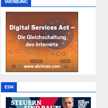
WERBUNG
ESN