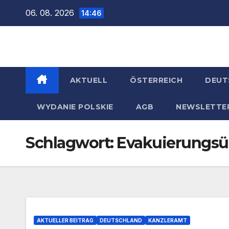
Zum
06. 08. 2026
14:46
Inhalt
springen
AKTUELL
ÖSTERREICH
DEUT
WYDANIE POLSKIE
AGB
NEWSLETTE
Schlagwort:
Evakuierungs
AKTUELLER BEITRAG
DEUTSCHLAND
KANZLERAMT