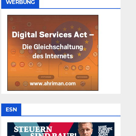
WERBUNG
ESN